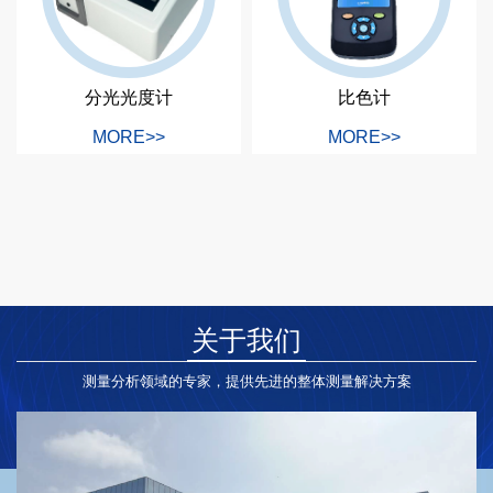
分光光度计
比色计
MORE>>
MORE>>
关于我们
测量分析领域的专家，提供先进的整体测量解决方案