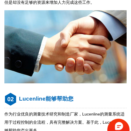
但是却没有足够的资源来增加人力完成这些工作。
Lucenline能够帮助您
02
作为行业优良的测量技术研究和制造厂家，Lucenline的测量系统适
用于过程控制的全流程，具有完整解决方案。基于此，Lucenline能
够帮助您产出更多。