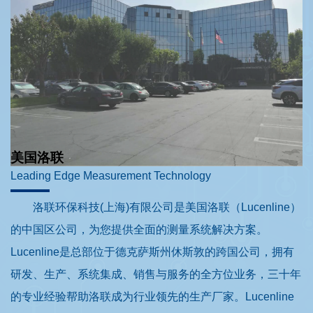
美国洛联
Leading Edge Measurement Technology
洛联环保科技(上海)有限公司是美国洛联（Lucenline）
的中国区公司，为您提供全面的测量系统解决方案。
Lucenline是总部位于德克萨斯州休斯敦的跨国公司，拥有
研发、生产、系统集成、销售与服务的全方位业务，三十年
的专业经验帮助洛联成为行业领先的生产厂家。Lucenline