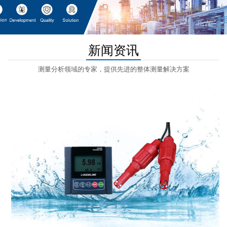
新闻资讯
测量分析领域的专家，提供先进的整体测量解决方案