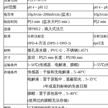
流量范围
~
30 L/h
pH
范围
pH 12
pH
pH 4
~
pH 4
~
10
μ
S/cm
200mS/cm (
盐水
)
10
μ
S/cm
电导率
~
约
3 min (
盐水大约
5 min )
约
2 min
响应时间
5
针
M12
，插入式法兰
连接
校准
分析法标定
分析法标
-4-
方法
(
1
法
DPD
DPD
-1+
DPD
-3)
dpd
微孔亲水膜，
PVC-U
，不锈钢
1.4571
材料
直径：约
25 mm
长度：约
190 mm
尺寸
℃(
传感器、电解液、膜帽
)
55℃
(
运输条件
5
~
5
0
5
~
传感器：干燥和无电解液，
5
40
°
C
存储条件
~
电解液：置于
原瓶中，遮蔽阳光，
5
35
°
C
~
1
年或直到标称的失效日期
膜帽：置于原包装中，
5
40
°
C
~
(
使用过的膜帽无法存储
)
维护
以下维护时间取决于水质：