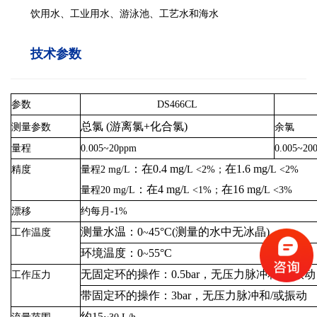
饮用水、工业用水、游泳池、工艺水和海水
技术参数
参数
DS466CL
总氯
(
游离氯
+
化合氯
)
测量参数
余氯
量程
0.005
~
2
0ppm
0.005
~
20
：在
0.4 mg/
在
1.6 mg/
精度
量程
2 mg/
L
L
<2%
；
L
<2%
：在
4 mg/
在
16 mg/
量程
20 mg/
L
L
<1%
；
L
<3%
漂移
约每月-
1%
测量水温：
0
45
°
C(
测量的水中无冰晶
)
工作温度
~
环境温度：
0
55
°
C
~
无固定环的操作：
0.5bar
，无压力脉冲和
/
或振动
工作压力
带固定环的操作：
3bar
，无压力脉冲和
/
或振动
约
15