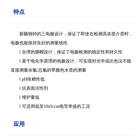
特点
新颖独特的三电极设计，保证了即使在检测高浓度介质时，
电极也能保持良好的测量线性
l 合理的膜帽设计，保证了电极检测的稳定性和持久性
l
基于电化学原理的电极设计，可实现对光学或比色法不能
直接测量余氯
/总氯的带颜色水质的测量
l pH依赖性低
l 抗表面活性剂
l 维护量低
l
可适用低至
10uS/cm
电导率值的工况
应用