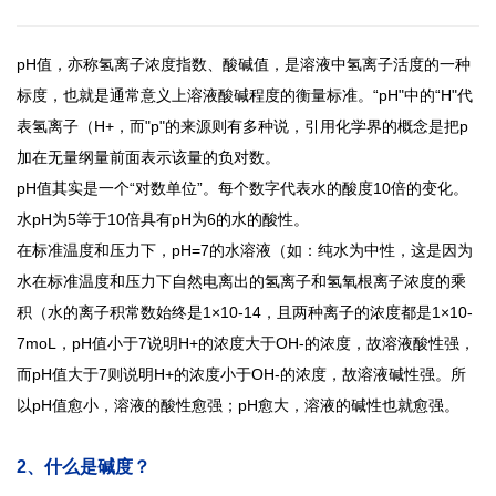
pH值，亦称氢离子浓度指数、酸碱值，是溶液中氢离子活度的一种
标度，也就是通常意义上溶液酸碱程度的衡量标准。“pH"中的“H"代
表氢离子（H+，而"p"的来源则有多种说，引用化学界的概念是把p
加在无量纲量前面表示该量的负对数。
pH值其实是一个“对数单位”。每个数字代表水的酸度10倍的变化。
水pH为5等于10倍具有pH为6的水的酸性。
在标准温度和压力下，
pH=7的水溶液（如：纯水为中性，这是因为
水在标准温度和压力下自然电离出的氢离子和氢氧根离子浓度的乘
积（水的离子积常数始终是1×10-14，且两种离子的浓度都是1×10-
7moL，pH值小于7说明H+的浓度大于OH-的浓度，故溶液酸性强，
而pH值大于7则说明H+的浓度小于OH-的浓度，故溶液碱性强。所
以pH值愈小，溶液的酸性愈强；pH愈大，溶液的碱性也就愈强
。
2、什么是碱度？