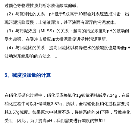
过颜色等物理性质判断水质偏酸或偏碱。
（
2）与沉降比的关系：pH低于5或高于10都会对系统造成冲击，出
现污泥沉降缓慢，上清液浑浊，甚至液面有漂浮的污泥絮体。
（
3）与污泥浓度（MLSS）的关系：越高的污泥浓度对pH的波动耐
受力越强。在受冲击后应加大排泥量促进活性污泥更新。
（
4）与回流比的关系：提高回流比以稀释进水的酸碱度也是降低pH
波动对系统影响的方法之一。
5、碱度投加量的计算
在硝化反硝化过程中，硝化反应每氧化
1g氨氮消耗碱度7.14g，在反
硝化过程中可以补偿碱度3.57g，所以，全程硝化反硝化过程需要消
耗3.57g碱度。如果原水中碱度不足，将使系统的pH下降，导致生化
受阻，因此，为了提高pH，我们需要进行碱度的投加！