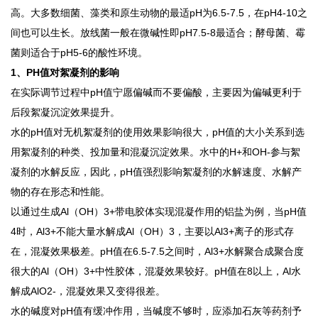
高。大多数细菌、藻类和原生动物的最适pH为6.5-7.5，在pH4-10之
间也可以生长。放线菌一般在微碱性即pH7.5-8最适合；酵母菌、霉
菌则适合于pH5-6的酸性环境。
1、PH值对絮凝剂的影响
在实际调节过程中
pH值宁愿偏碱而不要偏酸，主要因为偏碱更利于
后段絮凝沉淀效果提升。
水的
pH值对无机絮凝剂的使用效果影响很大，pH值的大小关系到选
用絮凝剂的种类、投加量和混凝沉淀效果。水中的H+和OH-参与絮
凝剂的水解反应，因此，pH值强烈影响絮凝剂的水解速度、水解产
物的存在形态和性能。
以通过生成
Al（OH）3+带电胶体实现混凝作用的铝盐为例，当pH值
4时，Al3+不能大量水解成Al（OH）3，主要以Al3+离子的形式存
在，混凝效果极差。pH值在6.5-7.5之间时，Al3+水解聚合成聚合度
很大的Al（OH）3+中性胶体，混凝效果较好。pH值在8以上，Al水
解成AlO2-，混凝效果又变得很差。
水的碱度对
pH值有缓冲作用，当碱度不够时，应添加石灰等药剂予