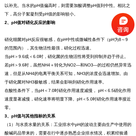
以补充。当水的pH值偏高时，则需要加酸调整pH值到中性。相比之
下，高分子絮凝剂受pH值的影响较小。
2、pH值对硝化反应的影响
硝化细菌对
pH反应很敏感，在pH中性或微碱性条件下（pH为8～9
的范围内），其生物活性最强，硝化过程迅速。
当
pH＞9.6或＜6.0时，硝化菌的生物活性将受到抑制并趋于停止。
若
pH＞9.6时，虽然NH4＋转化为NO2—和NO3—的过程仍然异常迅
速，但是从NH4的电离平衡关系可知，NH3的浓度会迅速增加。由
于硝化菌对NH3极敏感，结果会影响到硝化作用速率。
在酸性条件下，当
pH＜7.0时硝化作用速度减慢， pH＜6.5硝化作用
速度显著减慢，硝化速率将明显下降。pH＜5.0时硝化作用速率接近
零。
3、pH值与其他指标的关系
（
1）与水质水量的关系：工业排水中pH的波动主要由生产中使用的
酸碱药品带来的，需要在行中逐步熟悉企业排水情况，积累经验通