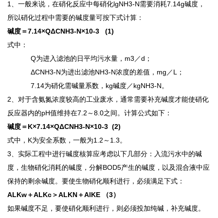
1、一般来说，在硝化反应中每硝化lgNH3-N需要消耗7.14g碱度，
所以硝化过程中需要的碱度量可按下式计算：
碱度＝
7.14×QΔCNH3-N×10-3 (1)
式中：
Q为进入滤池的日平均污水量，m3／d；
ΔCNH3-N为进出滤池NH3-N浓度的差值，mg／L；
7.14为硝化需碱量系数，kg碱度／kgNH3-N。
2、对于含氨氮浓度较高的工业废水，通常需要补充碱度才能使硝化
反应器内的pH值维持在7.2～8.0之间。计算公式如下：
碱度＝
K×7.14×QΔCNH3-N×10-3 (2)
式中，
K为安全系数，一般为1.2～1.3。
3、实际工程中进行碱度核算应考虑以下几部分：入流污水中的碱
度，生物硝化消耗的碱度，分解BOD5产生的碱度，以及混合液中应
保持的剩余碱度。要使生物硝化顺利进行，必须满足下式：
ALKw＋ALKc＞ALKN＋AlKE （3）
如果碱度不足，要使硝化顺利进行，则必须投加纯碱，补充碱度。