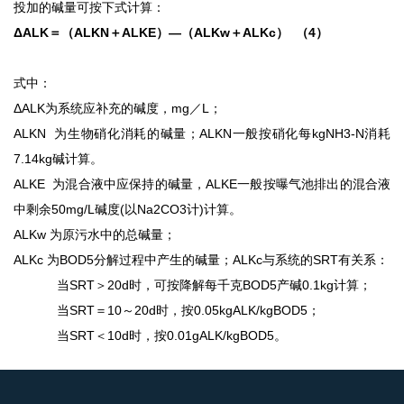
投加的碱量可按下式计算：
ΔALK＝（ALKN＋ALKE）—（ALKw＋ALKc） （4）
式中：
ΔALK为系统应补充的碱度，mg／L；
ALKN 为生物硝化消耗的碱量；ALKN一般按硝化每kgNH3-N消耗
7.14kg碱计算。
ALKE 为混合液中应保持的碱量，ALKE一般按曝气池排出的混合液
中剩余50mg/L碱度(以Na2CO3计)计算。
ALKw 为原污水中的总碱量；
ALKc 为BOD5分解过程中产生的碱量；ALKc与系统的SRT有关系：
当
SRT＞20d时，可按降解每千克BOD5产碱0.1kg计算；
当
SRT＝10～20d时，按0.05kgALK/kgBOD5；
当
SRT＜10d时，按0.01gALK/kgBOD5。