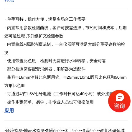
单手
·
可持，操作方便，满足多场合工作需要
·
内置常用参数检测曲线，客户可按需选择，节约时间和成本，后期
还可通过程
序升级扩充检测参数
·
内置曲线
+原装洛联试剂，一台仪器即可满足大部分重要参数的检
测
·
使用带盖比色瓶，检测时无需进行水样转移，安全可靠
·
部分检测需要配套消解器，消解器为选配件
·
兼容
Φ16mm消解比色两用管、Φ25mm/10mL圆形比色瓶和50mm
方形比色皿
·
可通过
4节1.5V七号电池（工作时长可达40小时）或外接电源供电
·
操作步骤简单、易学，非专业人员也可轻松使用
应用
环境监
•地表水监测•制药行业•化工行业•食品行业•教育科研领域
•
测