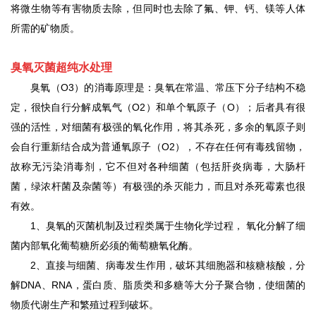
将微生物等有害物质去除，但同时也去除了氟、钾、钙、镁等人体
所需的矿物质。
臭氧灭菌超纯水处理
臭氧（
O3）的消毒原理是：臭氧在常温、常压下分子结构不稳
定，很快自行分解成氧气（O2）和单个氧原子（O）；后者具有很
强的活性，对细菌有极强的氧化作用，将其杀死，多余的氧原子则
会自行重新结合成为普通氧原子（O2），不存在任何有毒残留物，
故称无污染消毒剂，它不但对各种细菌（包括肝炎病毒，大肠杆
菌，绿浓杆菌及杂菌等）有极强的杀灭能力，而且对杀死霉素也很
有效。
1、臭氧的灭菌机制及过程类属于生物化学过程， 氧化分解了细
菌内部氧化葡萄糖所必须的葡萄糖氧化酶。
2、直接与细菌、病毒发生作用，破坏其细胞器和核糖核酸，分
解DNA、RNA，蛋白质、脂质类和多糖等大分子聚合物，使细菌的
物质代谢生产和繁殖过程到破坏。