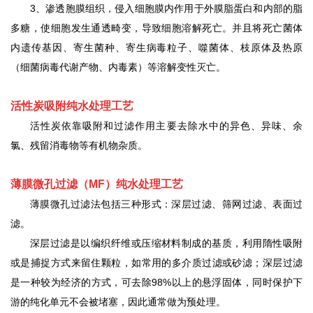
3、渗透胞膜组织，侵入细胞膜内作用于外膜脂蛋白和内部的脂
多糖，使细胞发生通透畸变，导致细胞溶解死亡。并且将死亡菌体
内遗传基因、寄生菌种、寄生病毒粒子、噬菌体、枝原体及热原
（细菌病毒代谢产物、内毒素）等溶解变性灭亡。
活性炭吸附纯水处理工艺
活性炭依靠吸附和过滤作用主要去除水中的异色、异味、余
氯、残留消毒物等有机物杂质。
薄膜微孔过滤（
MF
）纯水处理工艺
薄膜微孔过滤法包括三种形式：深层过滤、筛网过滤、表面过
滤。
深层过滤是以编织纤维或压缩材料制成的基质，利用隋性吸附
或是捕捉方式来留住颗粒，如常用的多介质过滤或砂滤；深层过滤
是一种较为经济的方式，可去除
98%以上的悬浮固体，同时保护下
游的纯化单元不会被堵塞，因此通常做为预处理。