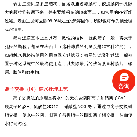
表面过滤则是多层结构，当溶液通过滤膜时，较滤膜内部孔隙
大的颗粒将被留下来，并主要堆积在滤膜表面上，如常用的
PP纤维
过滤。表面过滤可去除99.9%以上的悬浮固体，所以也可作为预处理
或澄清用。
筛网滤膜基本上是具有一致性的结构，就象筛子一般，将大于
孔径的颗粒，都留在表面上（这种滤膜的孔量度是非常精准的），
如超纯水机终端使用的用点保安过滤器；筛网过滤微孔过滤一般被
置于纯化系统中的最终使用点，以去除最后的残留微量树脂片、碳
屑、胶体和微生物。
离子交换（
IX
）纯水处理工艺
离子交换法的原理是将水中的无机盐阴阳离子如钙离子
Ca2+、
镁离子Mg2+、硫酸盐SO42-、硝酸盐NO3-等，通过与离子交换树
脂交换，使水中的阴、阳离子与树脂中的阴阳离子相交换，从而使
水得到纯化。