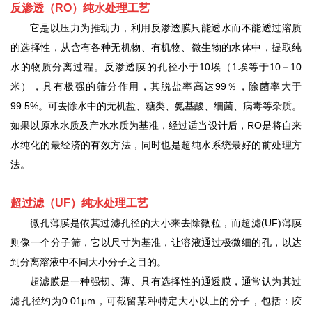
反渗透（
RO
）纯水处理工艺
它是以压力为推动力，利用反渗透膜只能透水而不能透过溶质
的选择性，从含有各种无机物、有机物、微生物的水体中，提取纯
水的物质分离过程。反渗透膜的孔径小于
10埃（1埃等于10－10
米），具有极强的筛分作用，其脱盐率高达99％，除菌率大于
99.5%。可去除水中的无机盐、糖类、氨基酸、细菌、病毒等杂质。
如果以原水水质及产水水质为基准，经过适当设计后，RO是将自来
水纯化的最经济的有效方法，同时也是超纯水系统最好的前处理方
法。
超过滤（
UF
）纯水处理工艺
微孔薄膜是依其过滤孔径的大小来去除微粒，而超滤
(UF)薄膜
则像一个分子筛，它以尺寸为基准，让溶液通过极微细的孔，以达
到分离溶液中不同大小分子之目的。
超滤膜是一种强韧、薄、具有选择性的通透膜，通常认为其过
滤孔径约为
0.01μm，可截留某种特定大小以上的分子，包括：胶