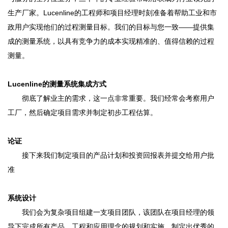
生产厂家。Lucenline的工程师和项目经理时刻准备着帮助工业和市
政用户实现他们的过程测量目标。我们的目标与您一致——提供集
成的测量系统，以具有竞争力的成本实现精准的、值得信赖的过程
测量。
Lucenline的测量系统集成方式
彻底了解业主的需求，这一点非常重要。我们经常会考察用户
工厂，然后确定项目需求并制定初步工程估算。
论证
接下来我们制定项目的产品计划和投资回报表并提交给用户批
准
系统设计
我们会为复杂项目组建一支项目团队，该团队在项目经理的领
导下完成所有产品、工程和应用理念的规划和实施，制定出优秀的