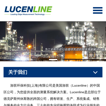
关于我们
洛联环保科技(上海)有限公司是美国洛联（Lucenline）的中国
区公司，为您提供全面的测量系统解决方案。Lucenline是总部位于
德克萨斯州休斯敦的跨国公司，拥有研发、生产、系统集成、销售
与服务的全方位业务，三十年的专业经验帮助洛联成为行业领先的