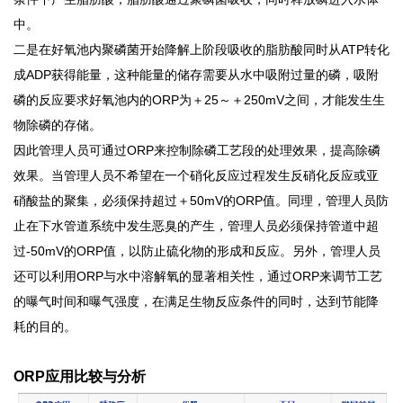
中。
二是在好氧池内聚磷菌开始降解上阶段吸收的脂肪酸同时从
ATP转化
成ADP获得能量，这种能量的储存需要从水中吸附过量的磷，
吸附
磷的反应要求好氧池内的
ORP为＋25～＋250mV之间，
才能发生生
物除磷的存储。
因此管理人员可通过
ORP来控制除磷工艺段的处理效果，提高除磷
效果。当管理人员不希望在一个硝化反应过程发生反硝化反应或亚
硝酸盐的聚集，
必须保持超过＋
50mV的ORP值。
同理，管理人员防
止在下水管道系统中发生恶臭的产生，管理人员
必须保持管道中超
过
-50mV的ORP值，以防止硫化物的形成和反应。
另外，管理人员
还可以利用
ORP与水中溶解氧的显著相关性，通过ORP来调节工艺
的曝气时间和曝气强度，在满足生物反应条件的同时，达到节能降
耗的目的。
ORP应用比较与分析