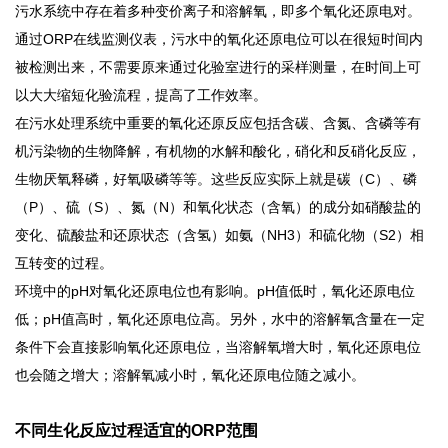
污水系统中存在着多种变价离子和溶解氧，即多个氧化还原电对。
通过
ORP在线监测仪表，污水中的氧化还原电位可以在很短时间内
被检测出来，
不需要原来通过化验室进行的采样测量，在时间上可
以大大缩短化验流程，提高了工作效率。
在污水处理系统中重要的氧化还原反应包括含碳、含氮、含磷等有
机污染物的生物降解，有机物的水解和酸化，硝化和反硝化反应，
生物厌氧释磷，好氧吸磷等等。这些反应实际上就是碳（
C）、磷
（P）、硫（S）、氮（N）和氧化状态（含氧）的成分如硝酸盐的
变化、硫酸盐和还原状态（含氢）如氨（NH3）和硫化物（S2）相
互转变的过程。
环境中的
pH对氧化还原电位也有影响。pH值低时，氧化还原电位
低；pH值高时，氧化还原电位高。
另外，水中的溶解氧含量在一定
条件下会直接影响氧化还原电位，当溶解氧增大时，氧化还原电位
也会随之增大；溶解氧减小时，氧化还原电位随之减小。
不同生化反应过程适宜的
ORP范围