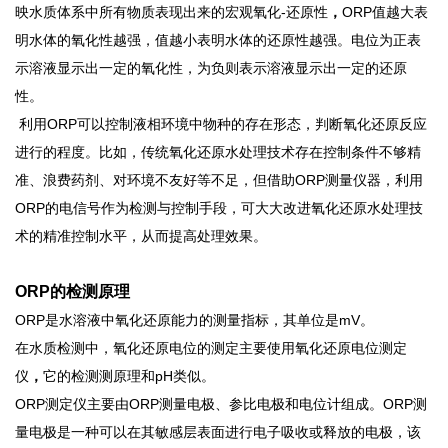
映水质体系中所有物质表现出来的宏观氧化
-还原性
，
ORP值越大表
明水体的氧化性越强，值越小表明水体的还原性越强。电位为正表
示溶液显示出一定的氧化性，为负则表示溶液显示出一定的还原
性。
利用
ORP可以控制液相环境中物种的存在形态，判断氧化还原反应
进行的程度
。
比如，传统氧化还原水处理技术存在控制条件不够精
准、浪费药剂、对环境不友好等不足，但借助
ORP测量仪器，利用
ORP的电信号作为检测与控制手段，可大大改进氧化还原水处理技
术的精准控制水平，从而提高处理效果。
ORP
的检测原理
ORP是水溶液中氧化还原能力的测量指标，其单位是mV。
在水质检测中，
氧化还原电位的测定主要使用氧化还原电位测定
仪
，
它的检测测原理和
pH类似。
ORP测定仪主要由ORP测量电极、参比电极和电位计组成
。
ORP测
量电极是一种可以在其敏感层表面进行电子吸收或释放的电极，该