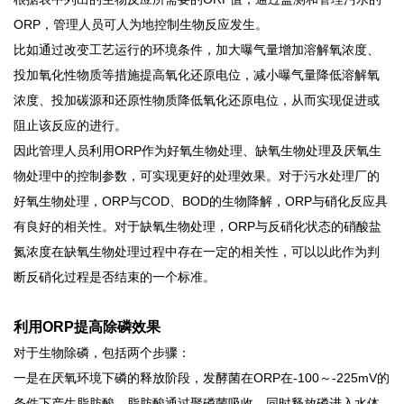
ORP，管理人员可人为地控制生物反应发生。
比如通过改变工艺运行的环境条件，加大曝气量增加溶解氧浓度、
投加氧化性物质等措施提高氧化还原电位，减小曝气量降低溶解氧
浓度、投加碳源和还原性物质降低氧化还原电位，从而实现促进或
阻止该反应的进行。
因此管理人员
利用
ORP作为好氧生物处理、缺氧生物处理及厌氧生
物处理中的控制参数，
可实现更好的处理效果。对于污水处理厂的
好氧生物处理，
ORP与COD、BOD的生物降解，ORP与硝化反应具
有良好的相关性。对于缺氧生物处理，ORP与反硝化状态的硝酸盐
氮浓度在缺氧生物处理过程中存在一定的相关性，可以以此作为判
断反硝化过程是否结束的一个标准。
利用
ORP提高除磷效果
对于生物除磷，包括两个步骤：
一是在厌氧环境下磷的释放阶段，
发酵菌在
ORP在-100～-225mV的
条件下产生脂肪酸
，
脂肪酸通过聚磷菌吸收，同时释放磷进入水体