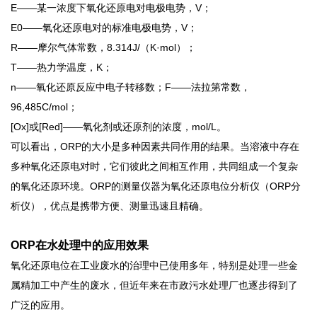
E——某一浓度下氧化还原电对电极电势，V；
E0——氧化还原电对的标准电极电势，V；
R——摩尔气体常数，8.314J/（K·mol）；
T——热力学温度，K；
n——氧化还原反应中电子转移数；F——法拉第常数，
96,485C/mol；
[Ox]或[Red]——氧化剂或还原剂的浓度，mol/L。
可以看出，
ORP的大小是多种因素共同作用的结果。
当溶液中存在
多种氧化还原电对时，它们彼此之间相互作用，共同组成一个复杂
的氧化还原环境。
ORP的测量仪器为氧化还原电位分析仪（ORP分
析仪），优点是携带方便、测量迅速且精确。
ORP
在水处理中的应用效果
氧化还原电位在工业废水的治理中已使用多年，特别是处理一些金
属精加工中产生的废水，但近年来在市政污水处理厂也逐步得到了
广泛的应用。