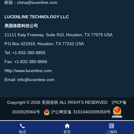
邮箱：china@lucenline.com
LUCENLINE TECHNOLOGY LLC
美国洛联科技公司
11111 Katy Freeway, Suite 910, Houston, TX 77079 USA
P.O.Box 421918, Houston, TX 77242 USA
Tel: +1-832-380-8855
Fax: +1-832-380-8866
Http://www.lucenline.com
Email: info@lucenline.com
Copyright © 2026 美国洛联 ALL RIGHTS RESERVED
沪ICP备
2020029304号
沪公网安备 31010402009358号
电话
首页
二维码