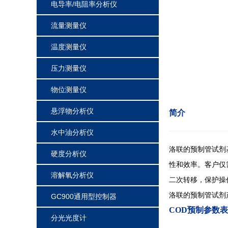
电导率/电阻率分析仪
流量测量仪
温度测量仪
压力测量仪
物位测量仪
悬浮物分析仪
简介
水中油分析仪
洛联的预制管试剂
硬度分析仪
性和效率。客户仅
溶解氧分析仪
二次转移，保护操
洛联的预制管试剂产
GC900通用型控制器
COD预制参数表
分光光度计