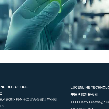
ING REP. OFFICE
LUCENLINE TECHNOL
处
美国洛联科技公司
技术开发区科创十二街合众思壮产业园
11111 Katy Freeway, Sui
18