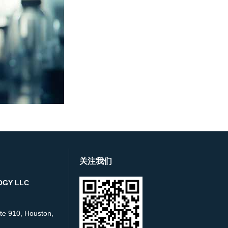
关注我们
OGY LLC
te 910, Houston,